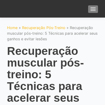
TOGGLE
Home
»
Recuperação Pós-Treino
»
Recuperação
muscular pós-treino: 5 Técnicas para acelerar seus
ganhos e evitar lesões
Recuperação
muscular pós-
treino: 5
Técnicas para
acelerar seus