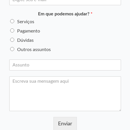
-
*
m
Em que podemos ajudar?
*
a
i
Serviços
l
Pagamento
*
Dúvidas
Outros assuntos
A
s
s
M
u
e
n
n
t
s
o
a
*
g
e
m
Enviar
*