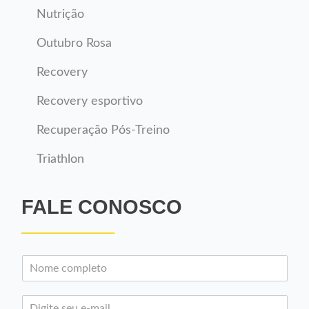
Nutrição
Outubro Rosa
Recovery
Recovery esportivo
Recuperação Pós-Treino
Triathlon
FALE CONOSCO
N
o
m
E
e