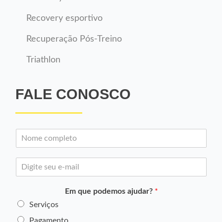
Recovery esportivo
Recuperação Pós-Treino
Triathlon
FALE CONOSCO
N
o
m
E
e
-
*
m
Em que podemos ajudar?
*
a
i
Serviços
l
Pagamento
*