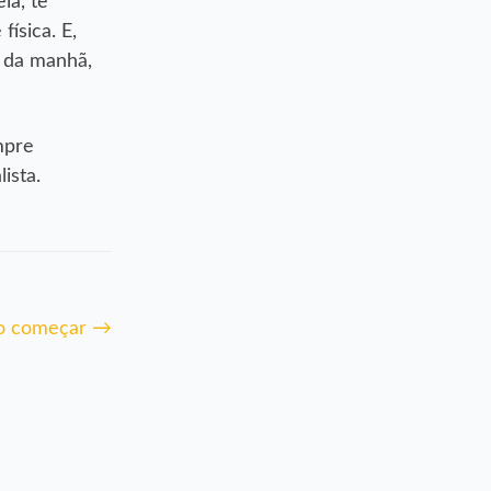
ia, te
ísica. E,
é da manhã,
mpre
ista.
mo começar
→