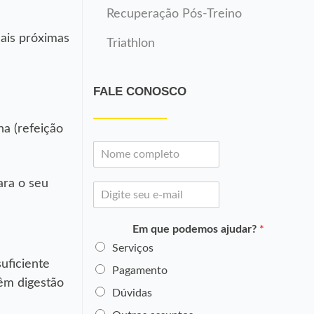
Recuperação Pós-Treino
mais próximas
Triathlon
FALE CONOSCO
na (refeição
N
o
m
ara o seu
E
e
-
*
m
Em que podemos ajudar?
*
a
i
Serviços
l
uficiente
Pagamento
*
êm digestão
Dúvidas