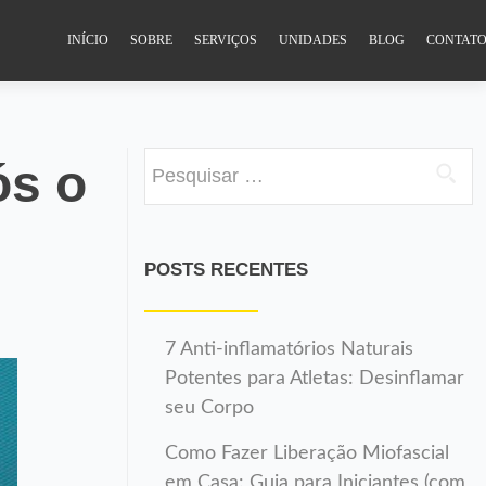
INÍCIO
SOBRE
SERVIÇOS
UNIDADES
BLOG
CONTAT
Pesquisar
ós o
por:
POSTS RECENTES
7 Anti-inflamatórios Naturais
Potentes para Atletas: Desinflamar
seu Corpo
Como Fazer Liberação Miofascial
em Casa: Guia para Iniciantes (com