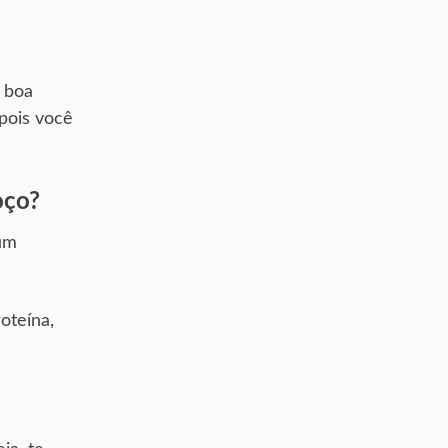
 boa
 pois você
oço?
 um
oteína,