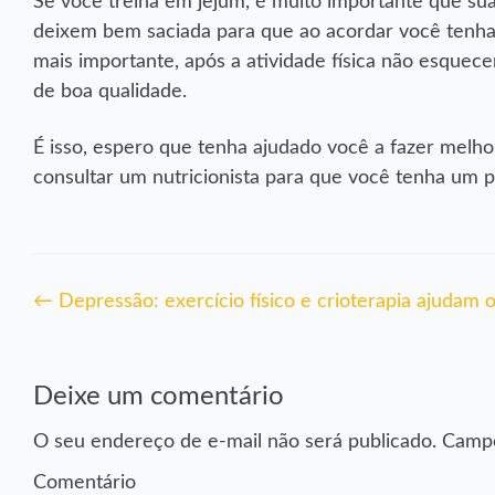
Se você treina em jejum, é muito importante que sua
deixem bem saciada para que ao acordar você tenha 
mais importante, após a atividade física não esquec
de boa qualidade.
É isso, espero que tenha ajudado você a fazer mel
consultar um nutricionista para que você tenha um 
Navegação
←
Depressão: exercício físico e crioterapia ajudam 
de
Post
Deixe um comentário
O seu endereço de e-mail não será publicado.
Campo
Comentário