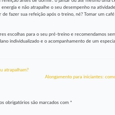
 refeição antes de dormir: o jantar ou até mesmo uma ce
energia e não atrapalhe o seu desempenho na atividade f
er de fazer sua refeição após o treino, né? Tomar um caf
hores escolhas para o seu pré-treino e recomendamos se
plano individualizado e o acompanhamento de um especial
ou atrapalham?
Alongamento para iniciantes: co
s obrigatórios são marcados com
*