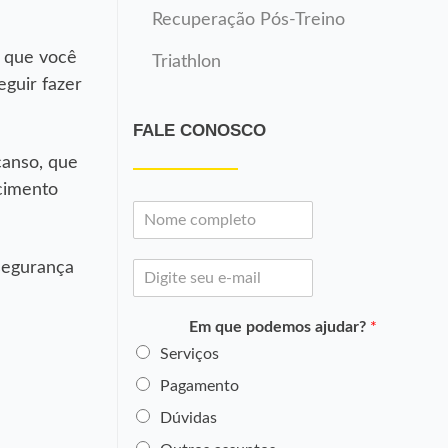
Recuperação Pós-Treino
é que você
Triathlon
eguir fazer
FALE CONOSCO
canso, que
ecimento
N
o
m
segurança
E
e
-
*
m
Em que podemos ajudar?
*
a
i
Serviços
l
Pagamento
*
Dúvidas