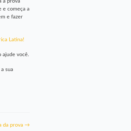
a a prova
ve e começa a
em e fazer
ica Latina!
o ajude você.
 a sua
a da prova
→