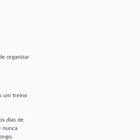
de organizar
s um treino
os dias de
ê nunca
ongo.