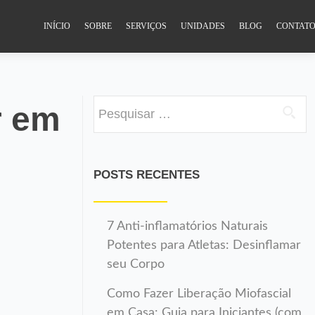
INÍCIO
SOBRE
SERVIÇOS
UNIDADES
BLOG
CONTAT
Pesquisar
r em
por:
POSTS RECENTES
7 Anti-inflamatórios Naturais
Potentes para Atletas: Desinflamar
seu Corpo
Como Fazer Liberação Miofascial
em Casa: Guia para Iniciantes (com