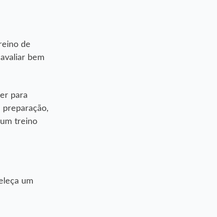
reino de
 avaliar bem
rer para
 preparação,
 um treino
beleça um