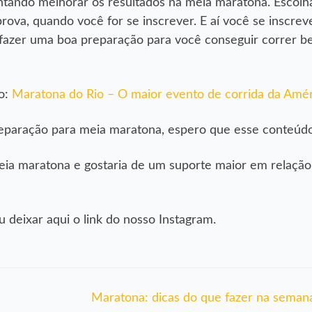
entando melhorar os resultados na meia maratona. Escolh
 prova, quando você for se inscrever. E aí você se inscre
 fazer uma boa preparação para você conseguir correr b
ro:
Maratona do Rio – O maior evento de corrida da Amér
a preparação para meia maratona, espero que esse conteúd
eia maratona e gostaria de um suporte maior em relação
deixar aqui o link do nosso Instagram.
Maratona: dicas do que fazer na seman