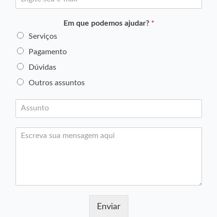
-
*
m
Em que podemos ajudar?
*
a
i
Serviços
l
Pagamento
*
Dúvidas
Outros assuntos
A
s
s
M
u
e
n
n
t
s
o
a
*
g
e
m
Enviar
*