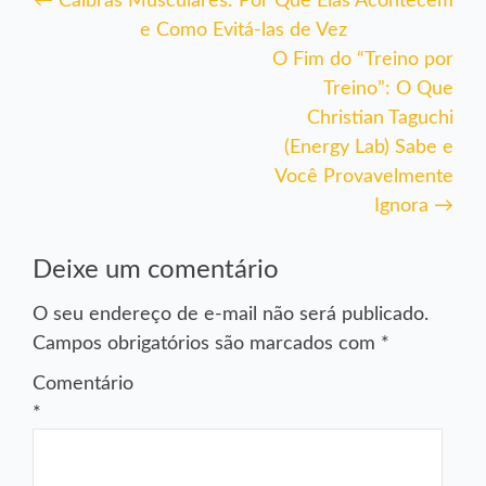
Navegação
←
Cãibras Musculares: Por Que Elas Acontecem
e Como Evitá-las de Vez
de
O Fim do “Treino por
Post
Treino”: O Que
Christian Taguchi
(Energy Lab) Sabe e
Você Provavelmente
Ignora
→
Deixe um comentário
O seu endereço de e-mail não será publicado.
Campos obrigatórios são marcados com
*
Comentário
*