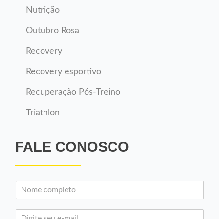
Nutrição
Outubro Rosa
Recovery
Recovery esportivo
Recuperação Pós-Treino
Triathlon
FALE CONOSCO
N
o
m
E
e