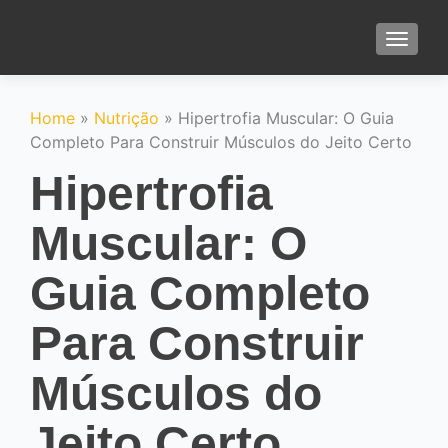
TOGGLE
Home
»
Nutrição
»
Hipertrofia Muscular: O Guia
Completo Para Construir Músculos do Jeito Certo
Hipertrofia
Muscular: O
Guia Completo
Para Construir
Músculos do
Jeito Certo